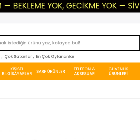
KLEME YOK, GECİKME YOK — SİVAS'IN G
r
,
Çok Satanlar
,
En Çok Oylananlar
KİŞİSEL
TELEFON &
GÜVENLİK
SARF ÜRÜNLER
BİLGİSAYARLAR
AKSESUAR
ÜRÜNLERİ