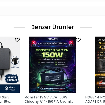
Benzer Ürünler
 Şarj
Monster 19.5V 7.7A 150W
HD8844 N
al 19v
Chicony A14-150P1A Uyumlu
ADAPTÖR 15