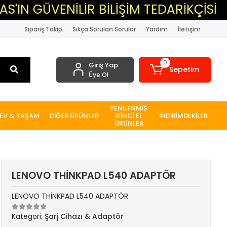
ÜVENİLİR BİLİŞİM TEDARİKÇİSİ
▸M
Sipariş Takip
Sıkça Sorulan Sorular
Yardım
İletişim
0
Giriş Yap
Sepetim
Üye Ol
YENİLENMİŞ
EV & YAŞAM
DİĞER ÜRÜNLER
İKİNCİ EL
İNDİRİMDEKİLER
ÜRÜNLER
LENOVO THİNKPAD L540 ADAPTÖR
LENOVO THİNKPAD L540 ADAPTÖR
Kategori:
Şarj Cihazı & Adaptör