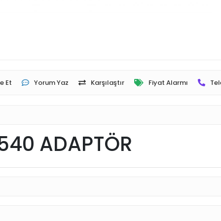
e Et
Yorum Yaz
Karşılaştır
Fiyat Alarmı
Tel
L540 ADAPTÖR