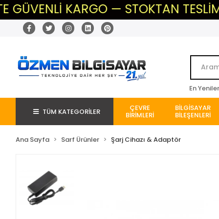
GÜVENLİ KARGO — STOKTAN TESLİM — BE
En Yenile
ÇEVRE
BİLGİSAYAR
TÜM KATEGORİLER
BİRİMLERİ
BİLEŞENLERİ
Ana Sayfa
Sarf Ürünler
Şarj Cihazı & Adaptör