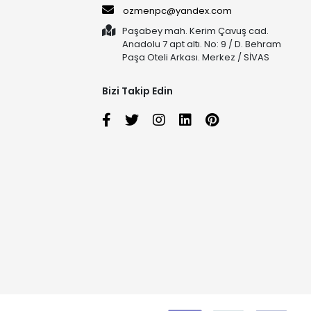
ozmenpc@yandex.com
Paşabey mah. Kerim Çavuş cad.
Anadolu 7 apt altı. No: 9 / D. Behram
Paşa Oteli Arkası. Merkez / SİVAS
Bizi Takip Edin