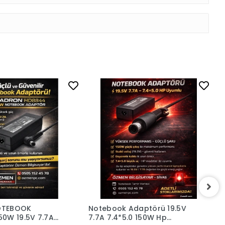
OTEBOOK
Notebook Adaptörü 19.5V
N
0W 19.5V 7.7A
7.7A 7.4*5.0 150W Hp
1