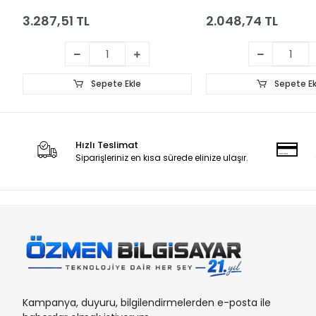
150W)
3,42a 65w
3.287,51 TL
2.048,74 TL
Sepete Ekle
Sepete Ek
Hızlı Teslimat
Siparişleriniz en kısa sürede elinize ulaşır.
Kampanya, duyuru, bilgilendirmelerden e-posta ile