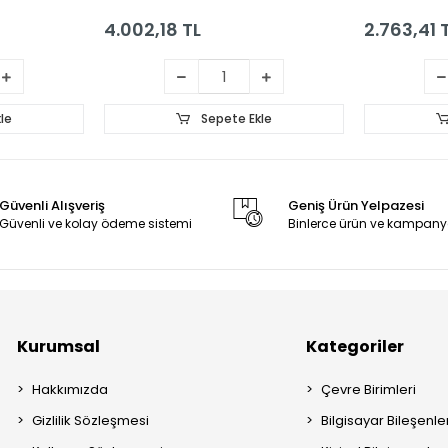
Şarj Adaptörü
5.5*2.5 LE
MONSTER
4.002,18 TL
2.763,41 
le
Sepete Ekle
Güvenli Alışveriş
Geniş Ürün Yelpazesi
Güvenli ve kolay ödeme sistemi
Binlerce ürün ve kampany
Kurumsal
Kategoriler
Hakkımızda
Çevre Birimleri
Gizlilik Sözleşmesi
Bilgisayar Bileşenle