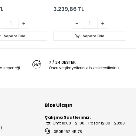
NOVO TOSHIBA
(Gxhh4)
H
TL
3.239,86 TL
4
Sepete Ekle
Sepete Ekle
7 / 24 DESTEK
a seçeneği
Öneri ve şikayetlerinizi bize iletebilirsiniz.
Bize Ulaşın
Çalışma Saatlerimiz:
Pzt-Cmt 10:00 - 21:00 - Pazar 12:00 - 20:00
ri
0505 152 45 78